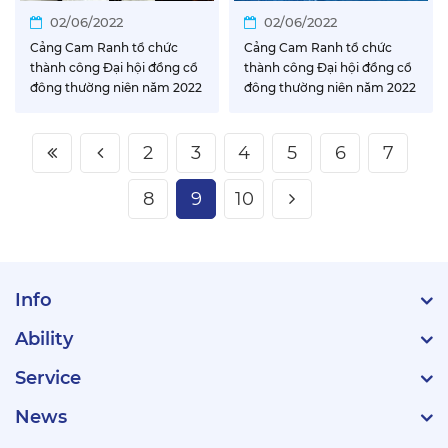
02/06/2022
02/06/2022
Cảng Cam Ranh tổ chức
Cảng Cam Ranh tổ chức
thành công Đại hội đồng cổ
thành công Đại hội đồng cổ
đông thường niên năm 2022
đông thường niên năm 2022
2
3
4
5
6
7
8
9
10
Info
Ability
Service
News