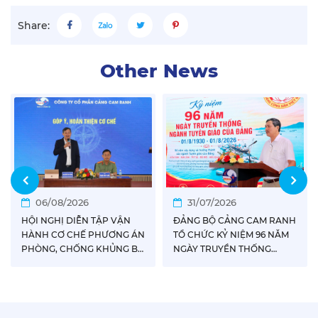
Share:
Other News
06/08/2026
31/07/2026
HỘI NGHỊ DIỄN TẬP VẬN
ĐẢNG BỘ CẢNG CAM RANH
HÀNH CƠ CHẾ PHƯƠNG ÁN
TỔ CHỨC KỶ NIỆM 96 NĂM
PHÒNG, CHỐNG KHỦNG BỐ
NGÀY TRUYỀN THỐNG
TẠI CẢNG CAM RANH NĂM
NGÀNH TUYÊN GIÁO CỦA
2026
ĐẢNG