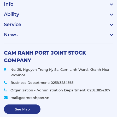
Info
Ability
Service
News
CAM RANH PORT JOINT STOCK
COMPANY
No. 29, Nguyen Trong Ky St., Cam Linh Ward, Khanh Hoa
Province.
Business Department:
0258.3854565
Organization - Administration Department:
0258.3854307
mail@camranhport.vn
See Map