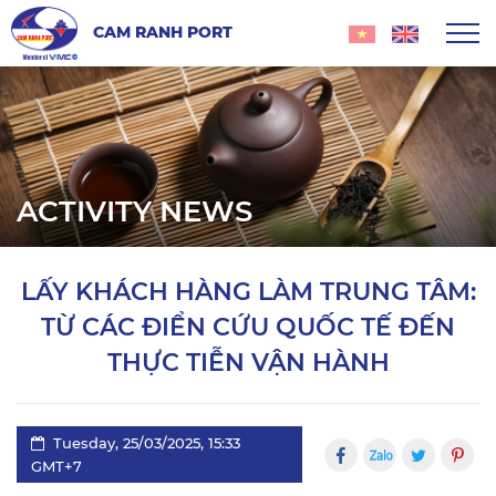
CAM RANH PORT
ACTIVITY NEWS
LẤY KHÁCH HÀNG LÀM TRUNG TÂM:
TỪ CÁC ĐIỂN CỨU QUỐC TẾ ĐẾN
THỰC TIỄN VẬN HÀNH
Tuesday, 25/03/2025, 15:33
GMT+7