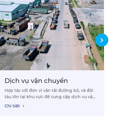
Dịch vụ vận chuyển
Dị
Hợp tác với đơn vị vận tải đường bộ, và đội
Tại 
tàu lớn tại khu vực để cung cấp dịch vụ vận
thố
tải chuyên tuyến từ các mỏ đá về cảng, từ
Chi tiết
Chi 
bãi cảng ra cầu cảng, từ phao số 0 của cảng
...