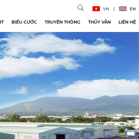
VN
EN
RT
BIỂU CƯỚC
TRUYỀN THÔNG
THỦY VĂN
LIÊN HỆ