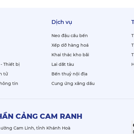
Dịch vụ
Neo đậu cầu bến
T
Xếp dỡ hàng hoá
T
Khai thác kho bãi
T
- Thiết bị
Lai dắt tàu
H
n tử
Bến thuỷ nội địa
hông tin
Cung ứng xăng dầu
HẦN CẢNG CAM RANH
hường Cam Linh, tỉnh Khánh Hoà