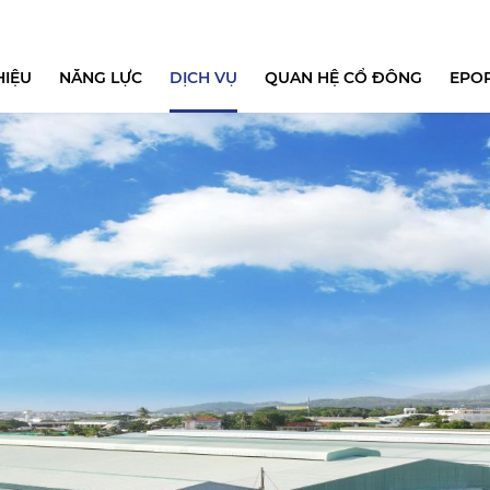
ÁP
HIỆU
NĂNG LỰC
DỊCH VỤ
QUAN HỆ CỔ ĐÔNG
EPO