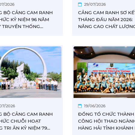
07/2026
29/07/2026
G BỘ CẢNG CAM RANH
CẢNG CAM RANH SƠ KẾ
HỨC KỶ NIỆM 96 NĂM
THÁNG ĐẦU NĂM 2026:
 TRUYỀN THỐNG
NÂNG CAO CHẤT LƯỢN
H TUYÊN GIÁO CỦA
TĂNG TRƯỞNG, TẠO NỀ
G
TẢNG PHÁT TRIỂN BỀN
/07/2026
19/06/2026
G BỘ CẢNG CAM RANH
ĐỒNG TỔ CHỨC THÀNH
HỨC CHUỖI HOẠT
CÔNG HỘI THAO NGÀN
 TRI ÂN KỶ NIỆM 79
HÀNG HẢI TỈNH KHÁNH
NGÀY THƯƠNG BINH
2026, CẢNG CAM RANH