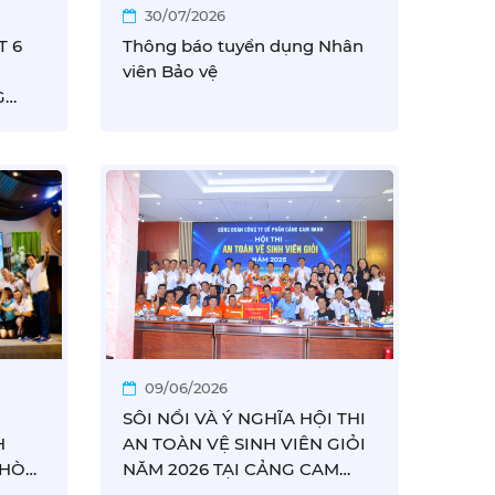
30/07/2026
T 6
Thông báo tuyển dụng Nhân
viên Bảo vệ
G
N
 VỮNG
09/06/2026
SÔI NỔI VÀ Ý NGHĨA HỘI THI
H
AN TOÀN VỆ SINH VIÊN GIỎI
 HÒA
NĂM 2026 TẠI CẢNG CAM
 VÔ
RANH