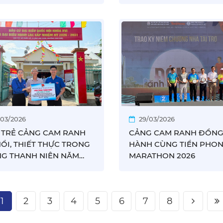
SĨ (27/7/1947 – 27/7/2026)
ĐỊCH GIẢI BÓNG ĐÁ N
/03/2026
29/03/2026
 TRẺ CẢNG CAM RANH
CẢNG CAM RANH ĐỒN
NỔI, THIẾT THỰC TRONG
HÀNH CÙNG TIỀN PHO
G THANH NIÊN NĂM
MARATHON 2026
1
2
3
4
5
6
7
8