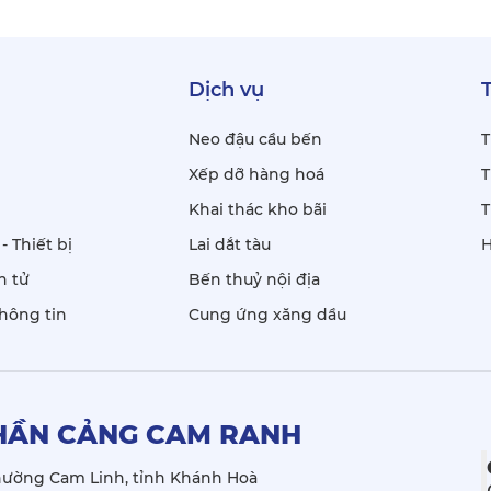
Dịch vụ
Neo đậu cầu bến
T
Xếp dỡ hàng hoá
T
Khai thác kho bãi
T
- Thiết bị
Lai dắt tàu
H
n tử
Bến thuỷ nội địa
hông tin
Cung ứng xăng dầu
HẦN CẢNG CAM RANH
hường Cam Linh, tỉnh Khánh Hoà