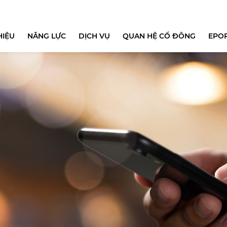
HIỆU
NĂNG LỰC
DỊCH VỤ
QUAN HỆ CỔ ĐÔNG
EPO