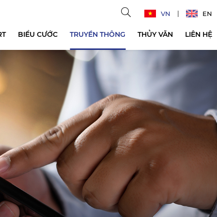
VN
EN
RT
BIỂU CƯỚC
TRUYỀN THÔNG
THỦY VĂN
LIÊN HỆ