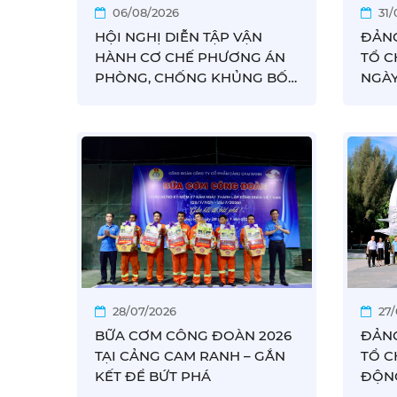
06/08/2026
31/
HỘI NGHỊ DIỄN TẬP VẬN
ĐẢN
HÀNH CƠ CHẾ PHƯƠNG ÁN
TỔ C
PHÒNG, CHỐNG KHỦNG BỐ
NGÀY
TẠI CẢNG CAM RANH NĂM
NGÀN
2026
ĐẢN
28/07/2026
27
BỮA CƠM CÔNG ĐOÀN 2026
ĐẢN
TẠI CẢNG CAM RANH – GẮN
TỔ C
KẾT ĐỂ BỨT PHÁ
ĐỘNG
NĂM 