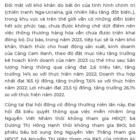
Đối mặt với khó khăn do bất ổn của tình hình chính trị
(chiến tranh Nga-Ucraina, giá nhiên liệu tăng đột biến..),
trong khu vực và trên thế giới vẫn có những diễn biến
hết sức phức tạp, chưa được khống chế dứt điểm nên
việc thông thương hàng hóa vẫn chưa được triển khai
đồng bộ. Dự báo, trong năm 2023, tiếp tục sẽ là năm khó
khăn, thách thức cho hoạt động sản xuất, kinh doanh
của Cảng Cam Ranh, theo đó đặt mục tiêu tăng trưởng
kế hoạch kinh doanh của năm 2023 cụ thể như sau: Sản
lượng hàng thông qua cảng đạt 2,6 triệu tấn, tăng
trưởng 14% so với thực hiện năm 2022; Doanh thu hợp
nhất đạt 165 tỷ đồng, tăng trưởng 7,6% so với thực hiện
năm 2022; Lợi nhuận đạt 23,5 tỷ đồng, tăng trưởng 26,1%
so với thực hiện năm 2022.
Cũng tại Đại hội đồng cổ đông thường niên lần này, Đại
hội đã biểu quyết thông qua việc miễn nhiệm ông
Nguyễn Viết Nhâm thôi không tham gia HĐQT; bà
Dương Thị Hồng Hạnh thôi không tham gia BKS; bỏ
phiếu bầu bổ sung ông Nguyễn Văn Thắng tham gia
HĐQT; bà Nguyễn Thị Hiền tham gia BKS của nhiệm kỳ