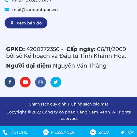
CSKH: 0335.077.977
mail@camranhport.vn
Xem bản đồ
GPKD:
4200272350 -
Cấp ngày:
06/11/2009
bởi sở Kế hoạch và Đầu tư Tỉnh Khánh Hòa.
Người đại diện:
Nguyễn Văn Thắng
Chính sách quy định
Chính sách bảo mật
Copyright © 2022
Công ty cổ phần Cảng Cam Ranh.
All rights
reserved.
HOTLINE
MESSENGER
ZALO
TOP