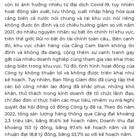
còn bị ảnh hưởng nhiều từ đại dịch Covid-19, tuy nhiên
hoạt động sản xuất, lưu thông, xuất nhập hàng hóa qua
cảng biển cả nước nói chung và tại khu vực nói riêng
không được ổn định và có chiều hướng giảm so với năm
2021, do nhiều nguyên nhân: sự bất ổn chính trị khu vực,
trên thế giới; Rủi ro bất ổn tài chính toàn cầu... Bên cạnh
đó, khu vực chân hàng của Cảng Cam Ranh không ổn
định và không đa dạng, cộng thêm sự cạnh tranh gay
gắt của nhiều doanh nghiệp cùng tham gia vào khai thác
cảng biển trong khu vực. Từ đó, tình hình hoạt động của
Công ty không thuận lợi và không được triển khai như
kế hoạch. Tuy nhiên, Ban Tổng Giám đốc đã cùng tập thể
cán bộ công nhân lao động đã khắc phục những khó
khăn, thử thách trong kinh doanh để tổ chức lãnh đạo,
chỉ đạo đơn vị thực hiện các mục tiêu, nhiệm vụ mà Nghị
quyết đại hội đồng cổ đông Công ty đề ra. Theo đó năm
2022, tổng sản lượng hàng thông qua Cảng đạt khoảng
2,3 triệu tấn, bằng 81,6% kế hoạch năm; Doanh thu đạt
khoảng 153 tỷ đồng, bằng 97,4% kế hoạch năm và lợi
nhuận đạt 18,8 tỷ đồng, bằng 53,7% so với kế hoạch năm.