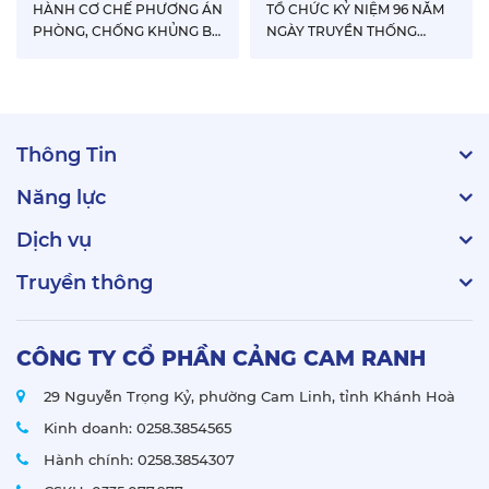
HÀNH CƠ CHẾ PHƯƠNG ÁN
TỔ CHỨC KỶ NIỆM 96 NĂM
PHÒNG, CHỐNG KHỦNG BỐ
NGÀY TRUYỀN THỐNG
TẠI CẢNG CAM RANH NĂM
NGÀNH TUYÊN GIÁO CỦA
2026
ĐẢNG
Thông Tin
Năng lực
Dịch vụ
Truyền thông
CÔNG TY CỔ PHẦN CẢNG CAM RANH
29 Nguyễn Trọng Kỷ, phường Cam Linh, tỉnh Khánh Hoà
Kinh doanh:
0258.3854565
Hành chính:
0258.3854307