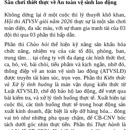
Sân chơi thiết thực về An toàn vệ sinh lao động
Không dừng lại ở một cuộc thi lý thuyết khô khan,
Hội thi ATVSV giỏi năm 2026
thực sự là một sân chơi
toàn diện, đa sắc màu, với sự tham gia tranh tài của 03
đội thi qua 03 phần thi hấp dẫn.
Phần thi
Chào hỏi
thể hiện kỹ năng sân khấu hóa
chức năng, nhiệm vụ của các tổ đội, phòng, ban,
trung tâm… tại công ty với đa dạng các hình thức thơ,
ca, hò, vè, bài chòi, tiểu phẩm và kịch ngắn, nhờ đó,
thông điệp về an toàn vệ sinh lao động (ATVSLĐ)
được truyền tải hàm súc, trọn vẹn. Phần thi
Kiến thức
và Xử lý tình huống
là màn vận dụng kiến thức từ
Luật ATVSLĐ, chế độ bảo hộ lao động, để vượt qua
bài kiểm tra, và xử lý tình huống thực tế. Xuất hiện tại
cuộc thi, các tình huống thực tế
trong hoạt động sản
xuất kinh doanh, đặc biệt là xếp dỡ hàng hóa... đ
óng
vai trò như những pha quay chậm, để CB-CNV
bóc
tách dưới góc nhìn thực tiễn.
Phần thi
Thực hành
là