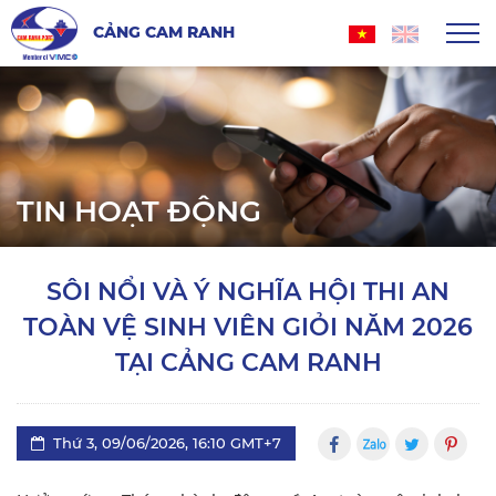
CẢNG CAM RANH
TIN HOẠT ĐỘNG
SÔI NỔI VÀ Ý NGHĨA HỘI THI AN
TOÀN VỆ SINH VIÊN GIỎI NĂM 2026
TẠI CẢNG CAM RANH
Thứ 3, 09/06/2026, 16:10 GMT+7