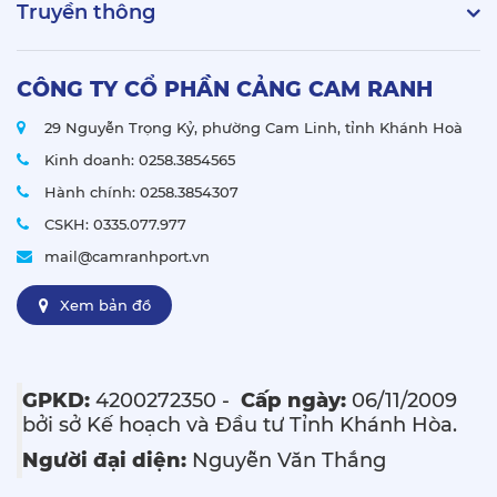
Truyền thông
CÔNG TY CỔ PHẦN CẢNG CAM RANH
29 Nguyễn Trọng Kỷ, phường Cam Linh, tỉnh Khánh Hoà
Kinh doanh:
0258.3854565
Hành chính:
0258.3854307
CSKH: 0335.077.977
mail@camranhport.vn
Xem bản đồ
GPKD:
4200272350 -
Cấp ngày:
06/11/2009
bởi sở Kế hoạch và Đầu tư Tỉnh Khánh Hòa.
Người đại diện:
Nguyễn Văn Thắng