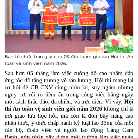
Ban tổ chức trao giải cho 03 đội tham gia vào Hội thi An
toàn vệ sinh viên năm 2026.
Sau hơn 05 tháng làm việc cường độ cao nhằm đáp
ứng tốc độ tăng trưởng về sản lượng, Hội thi
mang lại
cơ hội để CB-CNV cùng nhìn lại, suy ngẫm những
nguy cơ, rủi ro tiềm ẩn trong công việc hằng ngày
một cách
thấu đáo, đa chiều, và trực diện
. Vì vậy,
H
ội
thi An toàn vệ sinh viên giỏi năm 2026
không chỉ là
nơi giao lưu học hỏi, mà còn là đòn bẩy nâng cao
nhận thức, ý thức chấp hành kỷ luật lao động của mỗi
cán bộ, đoàn viên và người lao động Cảng Cam
Ranh, góp phần xây dựng môi trường làm việc ngày