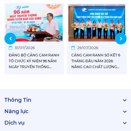
31/07/2026
29/07/2026
ĐẢNG BỘ CẢNG CAM RANH
CẢNG CAM RANH SƠ KẾT 6
TỔ CHỨC KỶ NIỆM 96 NĂM
THÁNG ĐẦU NĂM 2026:
NGÀY TRUYỀN THỐNG
NÂNG CAO CHẤT LƯỢNG
NGÀNH TUYÊN GIÁO CỦA
TĂNG TRƯỞNG, TẠO NỀN
ĐẢNG
TẢNG PHÁT TRIỂN BỀN
VỮNG
Thông Tin
Năng lực
Dịch vụ