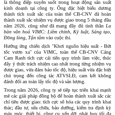
là thông điệp xuyên suốt trong hoạt động sản xuất
kinh doanh tại công ty. Ông đặc biệt biểu dương
thành tích xuất sắc của toàn thể CB-CNV đã hoàn
thành xuất sắc nhiệm vụ được giao trong 5 tháng đầu
năm 2026, cũng như đã mang đầy đủ tinh thần
La
bàn văn hoá VIMC: Liêm chính, Kỷ luật, Sáng tạo,
Đồng lòng, Tận tâm
vào cuộc thi.
Hưởng ứng chiến dịch "Khơi nguồn hiệu suất - Bứt
tốc vươn xa" của VIMC, toàn thể CB-CNV Cảng
Cam Ranh tích cực cải tiến quy trình làm việc, thúc
đẩy ý thức trách nhiệm cao nhất trong từng nhiệm vụ
được giao,
vừa đảm bảo tốc độ, hiệu suất vừa đặc biệt
chú trọng đến công tác ATVSLĐ, cam kết
không
đánh đổi an toàn lấy tốc độ và sản lượng.
Trong năm 2026, công ty sẽ tiếp tục triển khai mạnh
mẽ các giải pháp đồng bộ để hoàn thành xuất sắc các
chỉ tiêu được giao: tích cực số hóa các quy trình khai
thác; đầu tư, sửa chữa, bảo dưỡng, kiểm tra định kỳ
máy móc, thiết bị, công cụ xếp dỡ;
phát huy tối đa