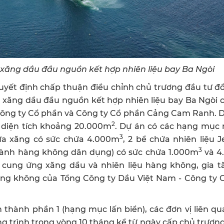
xăng dầu đầu nguồn kết hợp nhiên liệu bay Ba Ngòi
uyết định chấp thuận điều chỉnh chủ trương đầu tư đ
 xăng dầu đầu nguồn kết hợp nhiên liệu bay Ba Ngòi 
Công ty Cổ phần và Công ty Cổ phần Cảng Cam Ranh. D
2
n diện tích khoảng 20.000m
. Dự án có các hạng mục 
3
ứa xăng có sức chứa 4.000m
, 2 bể chứa nhiên liệu Je
3
ngành hàng không dân dụng) có sức chứa 1.000m
và 4
 cung ứng xăng dầu và nhiên liệu hàng không, gia t
 hàng không của Tổng Công ty Dầu Việt Nam - Công ty
 thành phần 1 (hạng mục lấn biển), các đơn vị liên qu
ng trình trong vòng 10 tháng kể từ ngày cấp chủ trươn