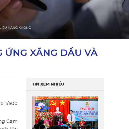
LIỆU HÀNG KHÔNG
 ỨNG XĂNG DẦU VÀ
TIN XEM NHIỀU
ệ 1/500
ảng Cam
phía tây