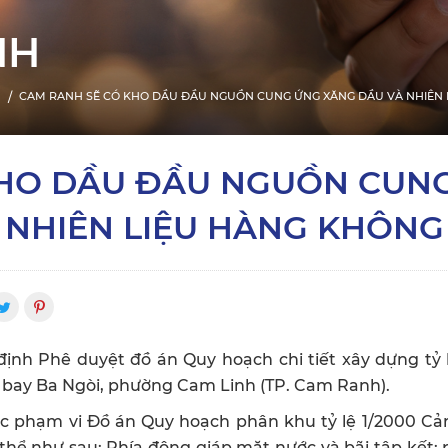
NH
CAM RANH SẼ CÓ KHO DẦU ĐẦU NGUỒN CUNG ỨNG XĂNG DẦU VÀ NHIÊN 
KHO DẦU ĐẦU NGUỒN CUNG
NHIÊN LIỆU HÀNG KHÔNG
h Phê duyệt đồ án Quy hoạch chi tiết xây dựng tỷ l
 bay Ba Ngòi, phường Cam Linh (TP. Cam Ranh).
ộc phạm vi Đồ án Quy hoạch phân khu tỷ lệ 1/2000 C
thể như sau: Phía đông giáp mặt nước và bãi tập kết; 