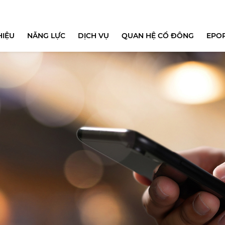
HIỆU
NĂNG LỰC
DỊCH VỤ
QUAN HỆ CỔ ĐÔNG
EPO