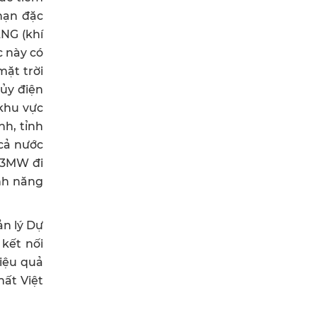
 hạn đặc
LNG (khí
c này có
ặt trời
hủy điện
 khu vực
nh, tỉnh
cả nước
773MW đi
anh năng
n lý Dự
kết nối
hiệu quả
hất Việt