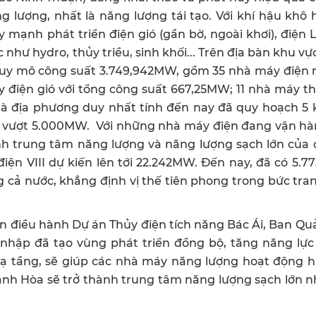
g lượng, nhất là năng lượng tái tạo. Với khí hậu khô
 mạnh phát triển điện gió (gần bờ, ngoài khơi), điện 
như hydro, thủy triều, sinh khối... Trên địa bàn khu vự
quy mô công suất 3.749,942MW, gồm 35 nhà máy điện m
y điện gió với tổng công suất 667,25MW; 11 nhà máy t
 là địa phương duy nhất tính đến nay đã quy hoạch 5
ng vượt 5.000MW. Với những nhà máy điện đang vận hà
nh trung tâm năng lượng và năng lượng sạch lớn của 
iện VIII dự kiến lên tới 22.242MW. Đến nay, đã có 5.
 cả nước, khẳng định vị thế tiên phong trong bức tr
điều hành Dự án Thủy điện tích năng Bác Ái, Ban Quả
nhập đã tạo vùng phát triển đồng bộ, tăng năng lực 
ở hạ tầng, sẽ giúp các nhà máy năng lượng hoạt động 
ánh Hòa sẽ trở thành trung tâm năng lượng sạch lớn n