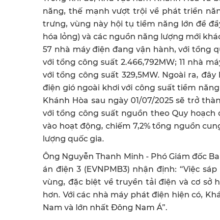
năng, thế mạnh vượt trội về phát triển năn
trưng, vùng này hội tụ tiềm năng lớn để đẩy
hóa lỏng) và các nguồn năng lượng mới khác 
57 nhà máy điện đang vận hành, với tổng 
với tổng công suất 2.466,792MW; 11 nhà má
với tổng công suất 329,5MW. Ngoài ra, đây
điện gió ngoài khơi với công suất tiềm nă
Khánh Hòa sau ngày 01/07/2025 sẽ trở thà
với tổng công suất nguồn theo Quy hoạch đ
vào hoạt động, chiếm 7,2% tổng nguồn cung
lượng quốc gia.
Ông Nguyễn Thanh Minh - Phó Giám đốc Ban 
án điện 3 (EVNPMB3) nhận định: “Việc sáp 
vùng, đặc biệt về truyền tải điện và cơ s
hơn. Với các nhà máy phát điện hiện có, Kh
Nam và lớn nhất Đông Nam Á”.