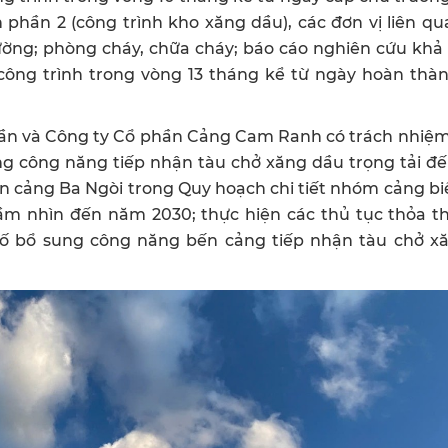
 phần 2 (công trình kho xăng dầu), các đơn vị liên qu
rường; phòng cháy, chữa cháy; báo cáo nghiên cứu khả 
công trình trong vòng 13 tháng kể từ ngày hoàn thà
ần và Công ty Cổ phần Cảng Cam Ranh có trách nhiệm 
g công năng tiếp nhận tàu chở xăng dầu trọng tải đế
Bến cảng Ba Ngòi trong Quy hoạch chi tiết nhóm cảng 
tầm nhìn đến năm 2030; thực hiện các thủ tục thỏa t
ố bổ sung công năng bến cảng tiếp nhận tàu chở x