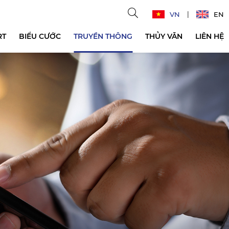
VN
EN
RT
BIỂU CƯỚC
TRUYỀN THÔNG
THỦY VĂN
LIÊN HỆ