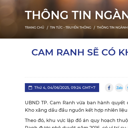
THÔNG TIN NGÀ
TRANG CHỦ
TIN TỨC - TRUYỀN THÔNG
THÔNG TIN NGÀNH
CAM RANH SẼ CÓ 
Thứ 4, 04/06/2025, 09:24 GMT+7
UBND TP. Cam Ranh vừa ban hành quyết địn
Kho xăng dầu đầu nguồn kết hợp nhiên liệu
Theo đó, khu vực lập đồ án quy hoạch thu
Ranh được phê duyệt năm 2016, có vị trí cụ 