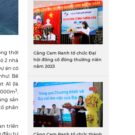
ồng thời
Cảng Cam Ranh tổ chức Đại
hội đồng cổ đông thường niên
có 2 nhà
năm 2023
ự án có
như: Bể
t A1 (là
3
.000m
.
ăng sản
 Cổ phần
an triển
g đầu tư
Cảng Cam Ranh tổ chức thành