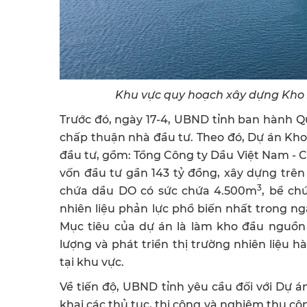
Khu vực quy hoạch xây dựng Kho 
Trước đó, ngày 17-4, UBND tỉnh ban hành Q
chấp thuận nhà đầu tư. Theo đó, Dự án Kho
đầu tư, gồm: Tổng Công ty Dầu Việt Nam - 
vốn đầu tư gần 143 tỷ đồng, xây dựng trê
3
chứa dầu DO có sức chứa 4.500m
, bể ch
nhiên liệu phản lực phổ biến nhất trong 
Mục tiêu của dự án là làm kho đầu nguồn
lượng và phát triển thị trường nhiên liệu
tại khu vực.
Về tiến độ, UBND tỉnh yêu cầu đối với Dự án
khai các thủ tục, thi công và nghiệm thu cô