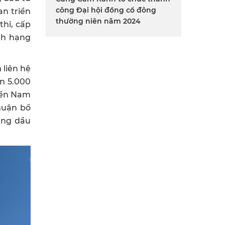
công Đại hội đồng cổ đông
an triển
thường niên năm 2024
thi, cấp
nh hạng
liên hệ
n 5.000
biển Nam
huận bổ
ăng dầu