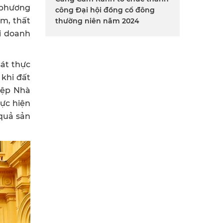
 phương
công Đại hội đồng cổ đông
m, thất
thường niên năm 2024
i doanh
sát thực
 khi đất
hiệp Nhà
hực hiện
 quả sản