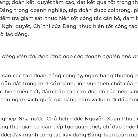
ng; đoàn kết, quyết tâm cao, đạt kết quả tốt trong t
c Đảng trong doanh nghiệp, tập đoàn được coi trọng, 
ểm tra giám sát; thực hiện tốt công tác cán bộ, đảm
 Nghị quyết, Chỉ thị của Đảng; thực hiện tốt công tá
i lao động.
động viên đại diện lãnh đạo các doanh nghiệp nhà nư
 cao các tập đoàn, tổng công ty, ngân hàng thương 
, dẫn dắt trong một số ngành, lĩnh vực then chốt của 
 hiện điều tiết, đảm bảo các cân đối lớn của nền kin
 thu ngân sách quốc gia hằng năm và luôn đi đầu tro
h nghiệp Nhà nước, Chủ tịch nước Nguyễn Xuân Phúc 
 thời gian tới cần tiếp tục quán triệt, chỉ đạo thực 
nước; đẩy mạnh công tác xây dựng Đảng; kiện toàn mô