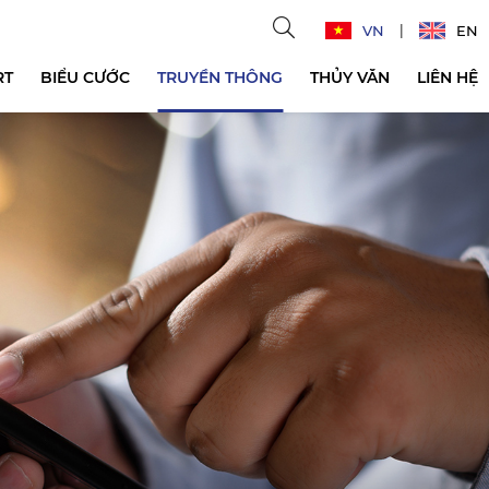
VN
EN
RT
BIỂU CƯỚC
TRUYỀN THÔNG
THỦY VĂN
LIÊN HỆ