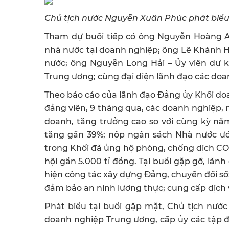
Chủ tịch nước Nguyễn Xuân Phúc phát biểu 
Tham dự buổi tiếp có ông Nguyễn Hoàng A
nhà nước tại doanh nghiệp; ông Lê Khánh H
nước; ông Nguyễn Long Hải – Ủy viên dự 
Trung ương; cùng đại diện lãnh đạo các do
Theo báo cáo của lãnh đạo Đảng ủy Khối do
đảng viên, 9 tháng qua, các doanh nghiệp, n
doanh, tăng trưởng cao so với cùng kỳ năm
tăng gần 39%; nộp ngân sách Nhà nước ướ
trong Khối đã ủng hộ phòng, chống dịch COVI
hội gần 5.000 tỉ đồng. Tại buổi gặp gỡ, lã
hiện công tác xây dựng Đảng, chuyển đổi s
đảm bảo an ninh lương thực; cung cấp dịch
Phát biểu tại buổi gặp mặt, Chủ tịch nư
doanh nghiệp Trung ương, cấp ủy các tập đ