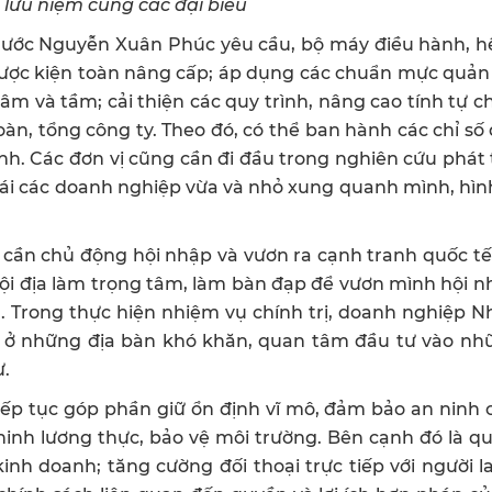
lưu niệm cùng các đại biểu
h nước Nguyễn Xuân Phúc yêu cầu, bộ máy điều hành, 
ược kiện toàn nâng cấp; áp dụng các chuẩn mực quản 
âm và tầm; cải thiện các quy trình, nâng cao tính tự c
àn, tổng công ty. Theo đó, có thể ban hành các chỉ số
nh. Các đơn vị cũng cần đi đầu trong nghiên cứu phát 
hái các doanh nghiệp vừa và nhỏ xung quanh mình, hì
cần chủ động hội nhập và vươn ra cạnh tranh quốc tế.
nội địa làm trọng tâm, làm bàn đạp để vươn mình hội n
ầu. Trong thực hiện nhiệm vụ chính trị, doanh nghiệp 
n ở những địa bàn khó khăn, quan tâm đầu tư vào nhữ
ư.
iếp tục góp phần giữ ổn định vĩ mô, đảm bảo an ninh
n ninh lương thực, bảo vệ môi trường. Bên cạnh đó là 
nh doanh; tăng cường đối thoại trực tiếp với người 