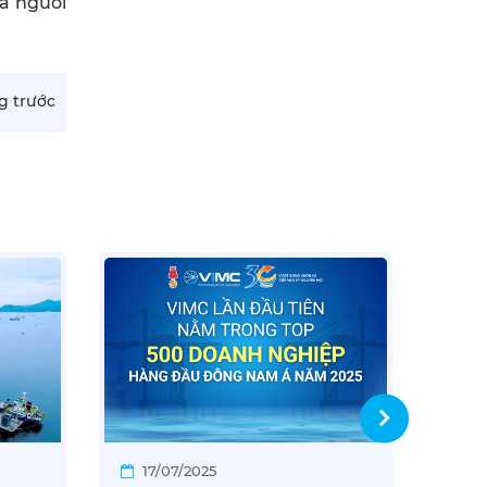
ủa người
ng trước
17/07/2025
09