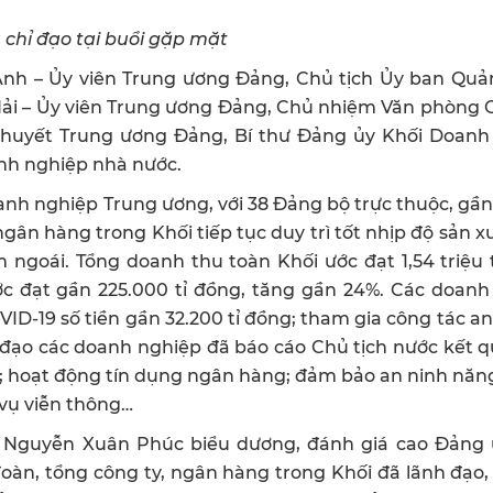
chỉ đạo tại buổi gặp mặt
nh – Ủy viên Trung ương Đảng, Chủ tịch Ủy ban Quản
ải – Ủy viên Trung ương Đảng, Chủ nhiệm Văn phòng C
khuyết Trung ương Đảng, Bí thư Đảng ủy Khối Doanh
anh nghiệp nhà nước.
anh nghiệp Trung ương, với 38 Đảng bộ trực thuộc, gầ
gân hàng trong Khối tiếp tục duy trì tốt nhịp độ sản x
 ngoái. Tổng doanh thu toàn Khối ước đạt 1,54 triệu 
c đạt gần 225.000 tỉ đồng, tăng gần 24%. Các doanh
D-19 số tiền gần 32.200 tỉ đồng; tham gia công tác an
nh đạo các doanh nghiệp đã báo cáo Chủ tịch nước kết 
ố; hoạt động tín dụng ngân hàng; đảm bảo an ninh năn
 vụ viễn thông…
ớc Nguyễn Xuân Phúc biểu dương, đánh giá cao Đảng 
oàn, tổng công ty, ngân hàng trong Khối đã lãnh đạo,