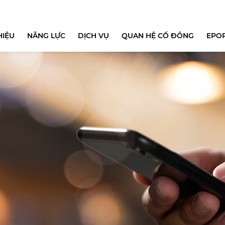
HIỆU
NĂNG LỰC
DỊCH VỤ
QUAN HỆ CỔ ĐÔNG
EPO