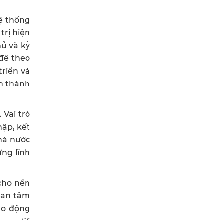
hệ thống
trị hiện
hủ và kỷ
 để theo
triển và
nh thành
 Vai trò
hập, kết
Nhà nước
ng lĩnh
 cho nền
quan tâm
lao động