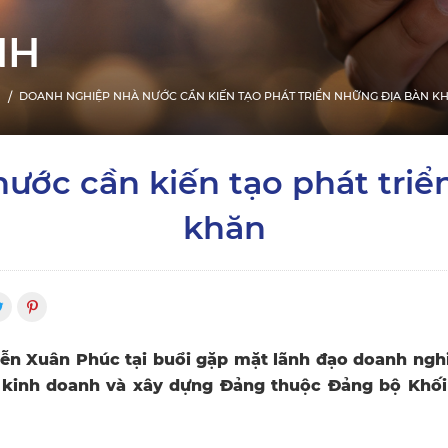
NH
DOANH NGHIỆP NHÀ NƯỚC CẦN KIẾN TẠO PHÁT TRIỂN NHỮNG ĐỊA BÀN K
ước cần kiến tạo phát triể
khăn
ễn Xuân Phúc tại buổi gặp mặt lãnh đạo doanh ngh
t kinh doanh và xây dựng Đảng thuộc Đảng bộ Khố