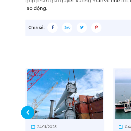
góp phần giải quyết vướng mắc về chế độ, 
lao động.
Chia sẻ:
24/11/2025
04