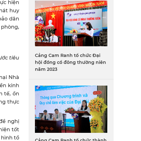
hực hiện
phát huy
 bảo dân
c phòng,
Cảng Cam Ranh tổ chức Đại
ớc tiêu
hội đồng cổ đông thường niên
năm 2023
mại Nhà
nền kinh
h tế, ổn
ng thực
đề nghị
hiện tốt
 hình tổ
Cảng Cam Ranh tổ chức thành