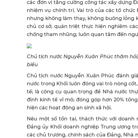
các đơn vị tăng cường công tác xây dựng Đả
nhiệm vụ chính trị. Vai trò của các tổ chứ
nhưng không làm thay, không buông lỏng ki
chủ cơ sở; quán triệt thực hiện nghiêm các
chống tham nhũng; luôn quan tâm đến ngườ
Chủ tịch nước Nguyễn Xuân Phúc thăm hỏi, 
biểu
Chủ tịch nước Nguyễn Xuân Phúc đánh giá
nước trong Khối luôn đóng vai trò nòng cốt
tế; là công cụ quan trọng để Nhà nước thực
định kinh tế vĩ mô; đóng góp hơn 20% tổng
hiện các hoạt động an sinh xã hội.
Nêu một số tồn tại, thách thức với doan
Đảng ủy Khối doanh nghiệp Trung ương trong
các chủ trương, chính sách của Đảng, Nhà 