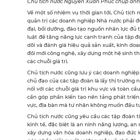
Chủ tịch nước Nguyễn Xuân Phúc chụp ảnh 
Về một số nhiệm vụ thời gian tới, Chủ tịc
quản trị các doanh nghiệp Nhà nước phải đ
đại, bồi dưỡng, đào tạo nguồn nhân lực đủ t
luật để tăng năng lực cạnh tranh của tập đo
dõi và đánh giá hiệu quả sản xuất, kinh doa
đổi mới công nghệ, xây dựng một hệ sinh t
các chuỗi giá trị.
Chủ tịch nước cũng lưu ý các doanh nghiệp 
chủ đạo của các tập đoàn là lấy thị trường 
nối với các chuỗi giá trị khu vực và toàn c
cần góp phần kiến tạo nền tảng phát triể
vực, địa bàn mà tư nhân không muốn đầu t
Chủ tịch nước cũng yêu cầu các tập đoàn t
kinh tế, đặc biệt là an ninh năng lượng, a
xây dựng văn hóa doanh nghiệp, đạo đức ki