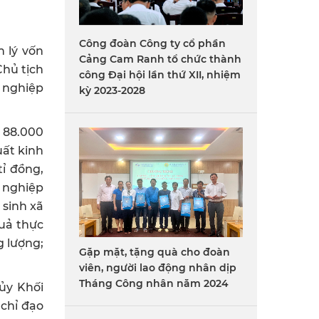
Công đoàn Công ty cổ phần
 lý vốn
Cảng Cam Ranh tổ chức thành
hủ tịch
công Đại hội lần thứ XII, nhiệm
 nghiệp
kỳ 2023-2028
n 88.000
uất kinh
tỉ đồng,
 nghiệp
 sinh xã
quả thực
g lượng;
Gặp mặt, tặng quà cho đoàn
viên, người lao động nhân dịp
Tháng Công nhân năm 2024
ủy Khối
 chỉ đạo