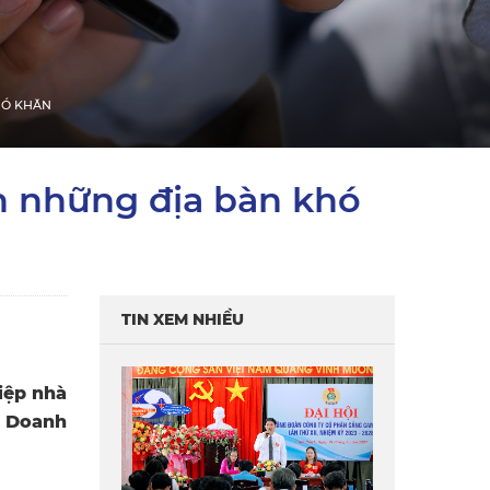
HÓ KHĂN
n những địa bàn khó
TIN XEM NHIỀU
iệp nhà
i Doanh